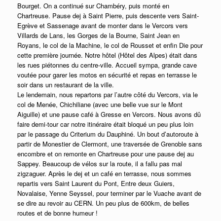
Bourget. On a continué sur Chambéry, puis monté en
Chartreuse. Pause dej à Saint Pierre, puis descente vers Saint-
Egrève et Sassenage avant de monter dans le Vercors vers
Villards de Lans, les Gorges de la Bourne, Saint Jean en
Royans, le col de la Machine, le col de Rousset et enfin Die pour
cette première journée. Notre hôtel (Hôtel des Alpes) était dans
les rues piétonnes du centre-ville. Accueil sympa, grande cave
voutée pour garer les motos en sécurité et repas en terrasse le
soir dans un restaurant de la ville.
Le lendemain, nous repartons par l’autre côté du Vercors, via le
col de Menée, Chichiliane (avec une belle vue sur le Mont
Aiguille) et une pause café à Gresse en Vercors. Nous avons dû
faire demi-tour car notre itinéraire était bloqué un peu plus loin
par le passage du Criterium du Dauphiné. Un bout d’autoroute à
partir de Monestier de Clermont, une traversée de Grenoble sans
encombre et on remonte en Chartreuse pour une pause dej au
Sappey. Beaucoup de vélos sur la route, il a fallu pas mal
zigzaguer. Après le dej et un café en terrasse, nous sommes
repartis vers Saint Laurent du Pont, Entre deux Guiers,
Novalaise, Yenne Seyssel, pour terminer par le Vuache avant de
se dire au revoir au CERN. Un peu plus de 600km, de belles
routes et de bonne humeur !