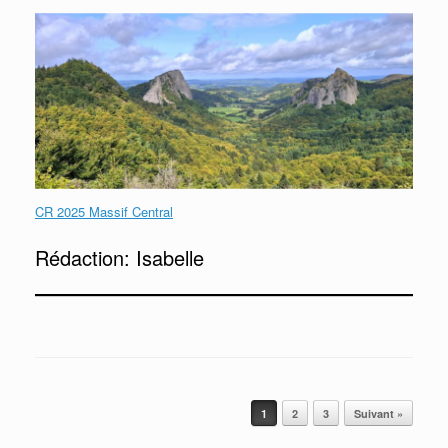
CR 2025 Massif Central
Rédaction: Isabelle
Post navigation
1
2
3
Suivant »