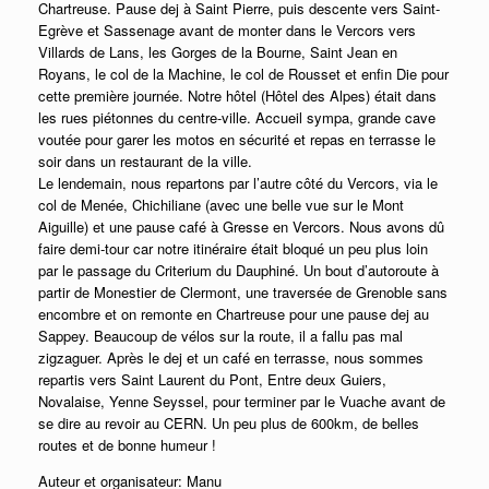
Chartreuse. Pause dej à Saint Pierre, puis descente vers Saint-
Egrève et Sassenage avant de monter dans le Vercors vers
Villards de Lans, les Gorges de la Bourne, Saint Jean en
Royans, le col de la Machine, le col de Rousset et enfin Die pour
cette première journée. Notre hôtel (Hôtel des Alpes) était dans
les rues piétonnes du centre-ville. Accueil sympa, grande cave
voutée pour garer les motos en sécurité et repas en terrasse le
soir dans un restaurant de la ville.
Le lendemain, nous repartons par l’autre côté du Vercors, via le
col de Menée, Chichiliane (avec une belle vue sur le Mont
Aiguille) et une pause café à Gresse en Vercors. Nous avons dû
faire demi-tour car notre itinéraire était bloqué un peu plus loin
par le passage du Criterium du Dauphiné. Un bout d’autoroute à
partir de Monestier de Clermont, une traversée de Grenoble sans
encombre et on remonte en Chartreuse pour une pause dej au
Sappey. Beaucoup de vélos sur la route, il a fallu pas mal
zigzaguer. Après le dej et un café en terrasse, nous sommes
repartis vers Saint Laurent du Pont, Entre deux Guiers,
Novalaise, Yenne Seyssel, pour terminer par le Vuache avant de
se dire au revoir au CERN. Un peu plus de 600km, de belles
routes et de bonne humeur !
Auteur et organisateur: Manu