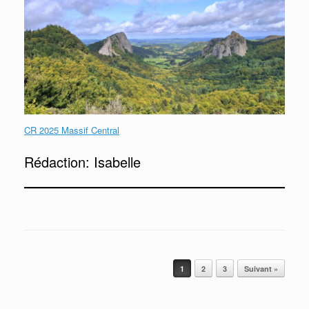
CR 2025 Massif Central
Rédaction: Isabelle
Post navigation
1
2
3
Suivant »